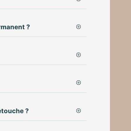
rmanent ?
etouche ?