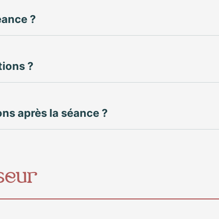
éance ?
tions ?
ons après la séance ?
seur