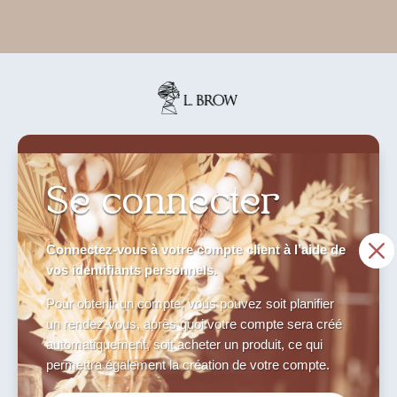
Se connecter
M
Connectez-vous à votre compte client à l’aide de
vos identifiants personnels.
Pour obtenir un compte, vous pouvez soit planifier
un rendez-vous, après quoi votre compte sera créé
automatiquement, soit acheter un produit, ce qui
permettra également la création de votre compte.