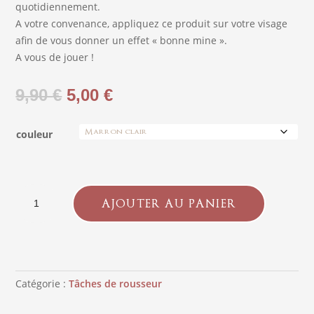
quotidiennement.
A votre convenance, appliquez ce produit sur votre visage
afin de vous donner un effet « bonne mine ».
A vous de jouer !
Le
Le
9,90
€
5,00
€
prix
prix
initial
actuel
couleur
était :
est :
9,90 €.
5,00 €.
quantité
AJOUTER AU PANIER
de
Gels
«
FAKE
FRECKLES
Catégorie :
Tâches de rousseur
»
(à