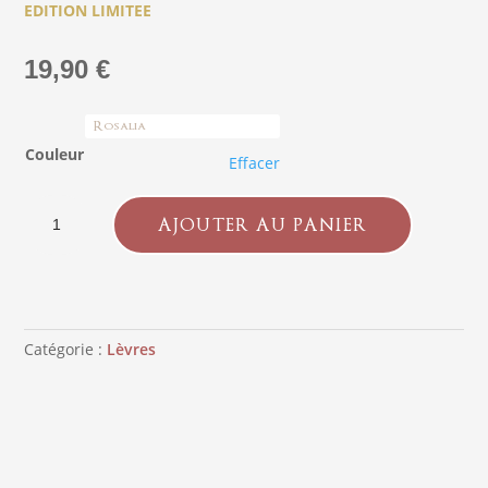
EDITION LIMITEE
19,90
€
Couleur
Effacer
quantité
AJOUTER AU PANIER
de
Gloss
LBROW®
x
Kelly
Catégorie :
Lèvres
Vedovelli
(Lot
de
4)