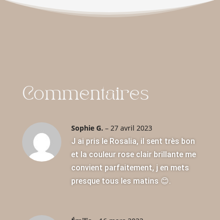
Commentaires
Sophie G.
–
27 avril 2023
J ai pris le Rosalia, il sent très bon
et la couleur rose clair brillante me
convient parfaitement, j en mets
presque tous les matins 😊.