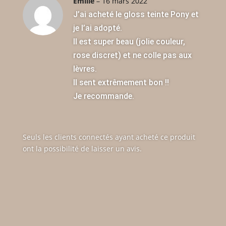
Émilie
–
16 mars 2022
J’ai acheté le gloss teinte Pony et
je l’ai adopté.
Il est super beau (jolie couleur,
rose discret) et ne colle pas aux
lèvres.
Il sent extrêmement bon !!
Je recommande.
Seuls les clients connectés ayant acheté ce produit
ont la possibilité de laisser un avis.