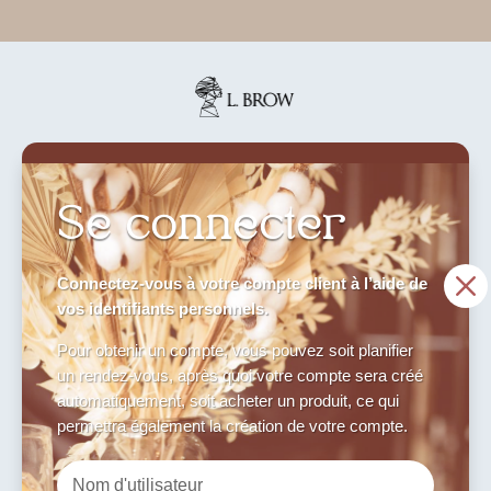
Se connecter
M
Connectez-vous à votre compte client à l’aide de
vos identifiants personnels.
Pour obtenir un compte, vous pouvez soit planifier
un rendez-vous, après quoi votre compte sera créé
automatiquement, soit acheter un produit, ce qui
permettra également la création de votre compte.